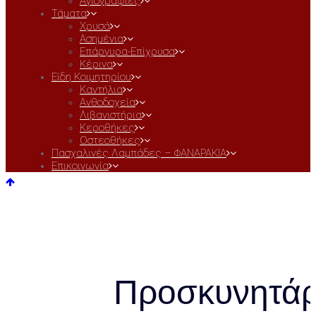
Αγιογραφίες
Τάματα
Χρυσά
Ασημένια
Επάργυρα-Επίχρυσα
Κέρινα
Είδη Κοιμητηρίου
Καντήλια
Ανθοδοχεία
Λιβανιστήρια
Κεροθήκες
Οστεοθήκες
Πασχαλινές Λαμπάδες – ΦΑΝΑΡΑΚΙΑ
Επικοινωνία
Προσκυνητάρ