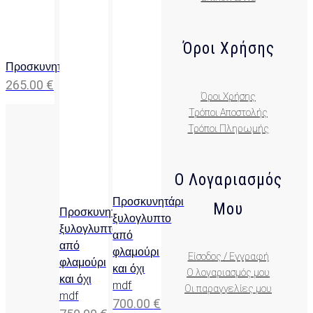
Όροι Χρήσης
Προσκυνητάρι
265.00
€
Όροι Χρήσης
Τρόποι Αποστολής
Τρόποι Πληρωμής
Ο Λογαριασμός
Προσκυνητάρι
Μου
Προσκυνητάρι
ξυλογλυπτο
ξυλογλυπτο
από
από
φλαμούρι
Είσοδος / Εγγραφή
φλαμούρι
και όχι
Ο λογαριασμός μου
και όχι
mdf
Οι παραγγελίες μου
mdf
700.00
€