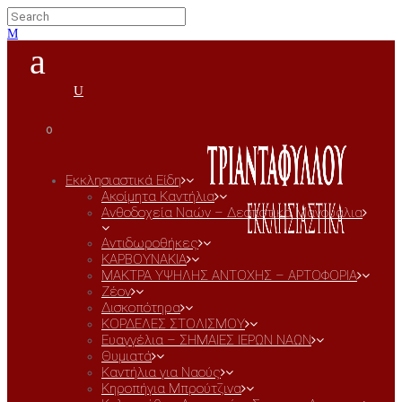
0
Εκκλησιαστικά Είδη
Ακοίμητα Καντήλια
Ανθοδοχεία Ναών – Δεσποτικά Μανουάλια
Αντιδωροθήκες
ΚΑΡΒΟΥΝΑΚΙΑ
ΜΑΚΤΡΑ ΥΨΗΛΗΣ ΑΝΤΟΧΗΣ – ΑΡΤΟΦΟΡΙΑ
Ζέον
Δισκοπότηρα
ΚΟΡΔΕΛΕΣ ΣΤΟΛΙΣΜΟΥ
Ευαγγέλια – ΣΗΜΑΙΕΣ ΙΕΡΩΝ ΝΑΩΝ
Θυμιατά
Καντήλια για Ναούς
Κηροπήγια Μπρούτζινα