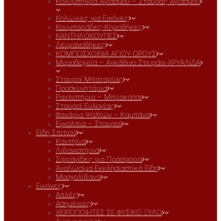
Κολυμπήθρα Αγιασμού – Σταυρος Αγιασμου
Κολώνιες για Εικόνες
Κουμπαράδες-Κηροθήκες
ΚΑΝΤΗΛΟΚΟΥΠΕΣ
Λειψανοθήκες
ΚΟΜΠΟΣΧΟΙΝΙΑ ΑΓΙΟΥ ΟΡΟΥΣ
Μυροδοχεία – Αγκάθινο Στεφάνι-ΧΡΥΑΛΙΔΑ
Σταυροί Μπαταρίας
Προσκυνητάρια
Ραντιστήρια – Μπρακάτσι
Σταυροί Ευλογίας
Φανάρια Ψαλτών – Καμπάνα
Εγκόλπια – Σταυροί
Είδη Σπιτιού
Καντήλια
Λιβανιστήρια
Σφραγίδες για Πρόσφορα
Αναλώσιμα Εκκλησιαστικά Είδη
Μοσχολίβανα
Εικόνες
Απλές
Ασημένιες
ΧΕΙΡΟΠΟΙΗΤΕΣ ΣΕ ΦΥΣΙΚΟ ΞΥΛΟ