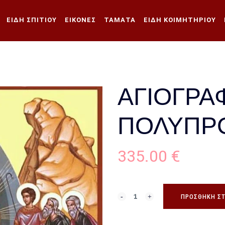
ΕΊΔΗ ΣΠΙΤΙΟΎ
ΕΙΚΌΝΕΣ
ΤΆΜΑΤΑ
ΕΊΔΗ ΚΟΙΜΗΤΗΡΊΟΥ
ΑΓΙΟΓΡΑ
ΠΟΛΥΠΡ
335.00
€
ΠΡΟΣΘΉΚΗ ΣΤ